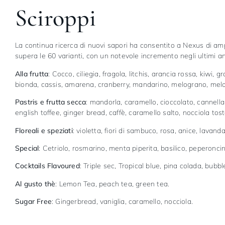
Sciroppi
La continua ricerca di nuovi sapori ha consentito a Nexus di ampl
supera le 60 varianti, con un notevole incremento negli ultimi an
Alla frutta
: Cocco, ciliegia, fragola, litchis, arancia rossa, kiwi
bionda, cassis, amarena, cranberry, mandarino, melograno, melone,
Pastris e frutta secca
: mandorla, caramello, cioccolato, cannella
english toffee, ginger bread, caffè, caramello salto, nocciola tost
Floreali e speziati
: violetta, fiori di sambuco, rosa, anice, lava
Special
: Cetriolo, rosmarino, menta piperita, basilico, peperonci
Cocktails Flavoured
: Triple sec, Tropical blue, pina colada, bubb
Al gusto thè
: Lemon Tea, peach tea, green tea.
Sugar Free
: Gingerbread, vaniglia, caramello, nocciola.