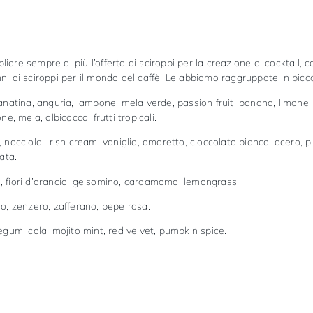
iare sempre di più l’offerta di sciroppi per la creazione di cocktail
ni di sciroppi per il mondo del caffè. Le abbiamo raggruppate in picco
, granatina, anguria, lampone, mela verde, passion fruit, banana, limone
 mela, albicocca, frutti tropicali.
, nocciola, irish cream, vaniglia, amaretto, cioccolato bianco, acero, 
ata.
nda, fiori d’arancio, gelsomino, cardamomo, lemongrass.
no, zenzero, zafferano, pepe rosa.
legum, cola, mojito mint, red velvet, pumpkin spice.