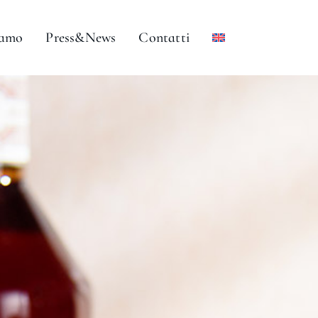
iamo
Press&News
Contatti