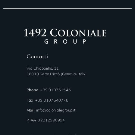
Contatti
Via Chiappella, 11
16010 Serra Riccò (Genova) Italy
Phone
+39 010751545
Fax
+39 0107540778
Mail
info@colonialegroup.it
P.IVA
02212990994