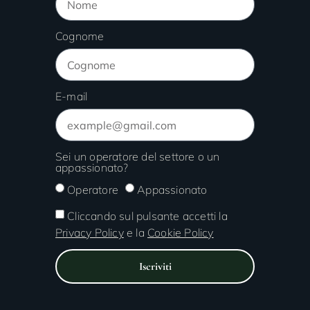
Cognome
E-mail
Sei un operatore del settore o un
appassionato?
Operatore
Appassionato
Cliccando sul pulsante accetti la
Privacy Policy
e la
Cookie Policy
Iscriviti