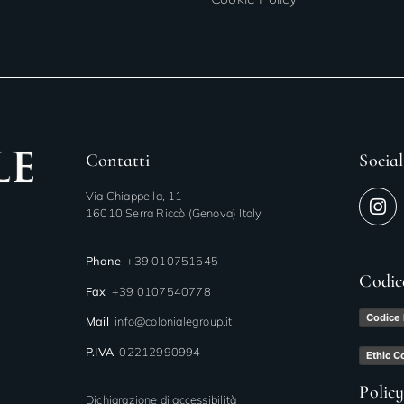
Contatti
Social
Via Chiappella, 11
16010 Serra Riccò (Genova) Italy
Phone
+39 010751545
Codic
Fax
+39 0107540778
Codice 
Mail
info@colonialegroup.it
P.IVA
02212990994
Ethic C
Polic
Dichiarazione di accessibilità