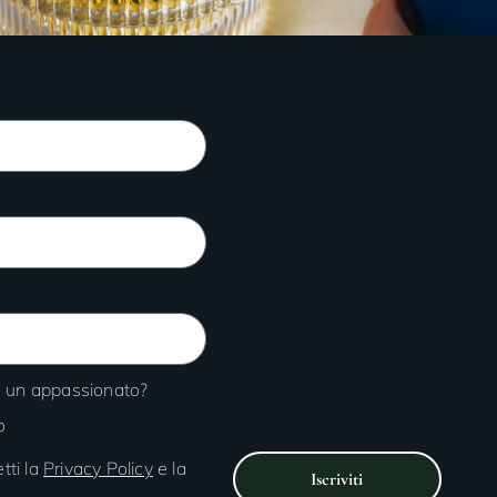
 o un appassionato?
o
tti la
Privacy Policy
e la
Iscriviti