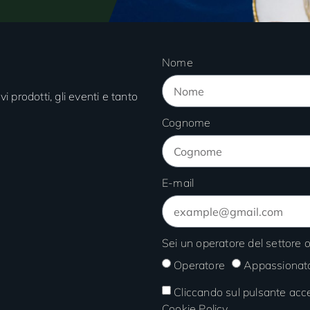
Nome
vi prodotti, gli eventi e tanto
Cognome
E-mail
Sei un operatore del settore
Operatore
Appassionat
Cliccando sul pulsante acce
Cookie Policy