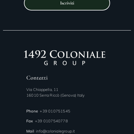
Iscriviti
Contatti
Via Chiappella, 11
16010 Serra Riccò (Genova) Italy
Phone
+39 010751545
Fax
+39 0107540778
Mail
info@colonialegroup.it