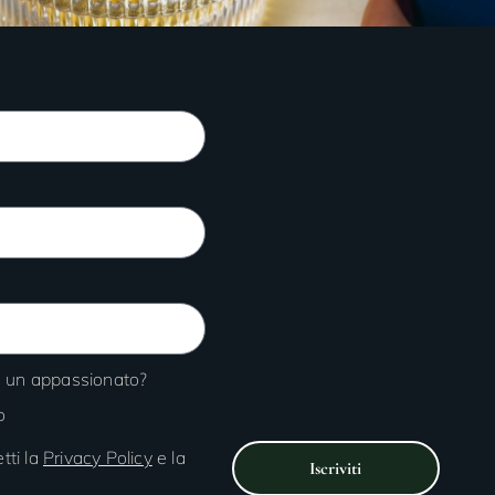
 o un appassionato?
o
tti la
Privacy Policy
e la
Iscriviti