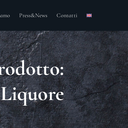
iamo
Press&News
Contatti
rodotto:
Liquore