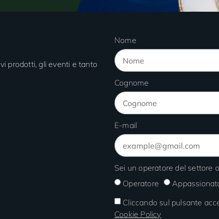
Nome
vi prodotti, gli eventi e tanto
Cognome
E-mail
Sei un operatore del settore
Operatore
Appassionat
Cliccando sul pulsante acce
Cookie Policy