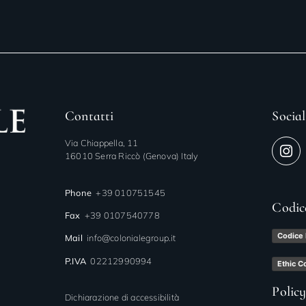
Contatti
Social
Via Chiappella, 11
16010 Serra Riccò (Genova) Italy
Phone
+39 010751545
Codic
Fax
+39 0107540778
Codice 
Mail
info@colonialegroup.it
P.IVA
02212990994
Ethic C
Polic
Dichiarazione di accessibilità