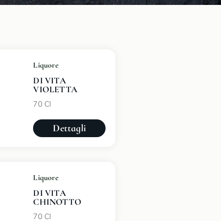
Liquore
DI VITA
VIOLETTA
70 Cl
Dettagli
Liquore
DI VITA
CHINOTTO
70 Cl