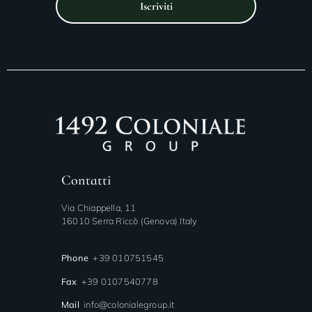
Iscriviti
Contatti
Via Chiappella, 11
16010 Serra Riccò (Genova) Italy
Phone
+39 010751545
Fax
+39 0107540778
Mail
info@colonialegroup.it