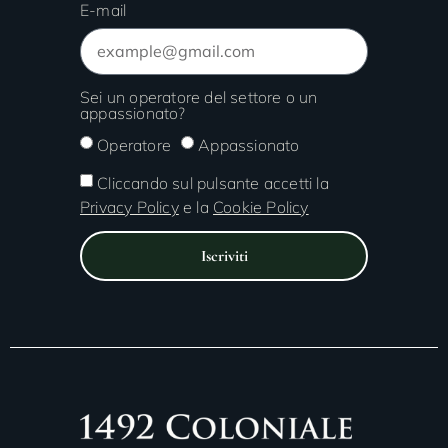
E-mail
Sei un operatore del settore o un
appassionato?
Operatore
Appassionato
Cliccando sul pulsante accetti la
Privacy Policy
e la
Cookie Policy
Iscriviti