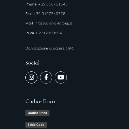
Phone
+39 010751545
Fax
+39 0107540778
Mail
info@colonialegroup.it
P.IVA
02212990994
Dichiarazione di accessibilità
Social
Codice Etico
Codice Etico
Ethic Code