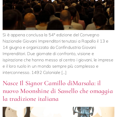
Si è appena conclusa la 54ª edizione del Convegno
Nazionale Giovani Imprenditori tenutasi a Rapallo il 13 e
14 giugno e organizzata da Confindustria Giovani
Imprenditori. Due giornate di confronto, visione e
ispirazione che hanno messo al centro i giovani, le imprese
e il loro ruolo in un mondo sempre più complesso e
interconnesso. 1492 Coloniale […]
Nasce Il Signor Camillo diMarsala: il
nuovo Moonshine di Sassello che omaggia
la tradizione italiana