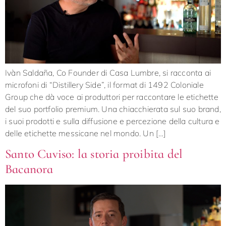
Ivàn Saldaña, Co Founder di Casa Lumbre, si racconta ai
microfoni di “Distillery Side”, il format di 1492 Coloniale
Group che dà voce ai produttori per raccontare le etichette
del suo portfolio premium. Una chiacchierata sul suo brand,
i suoi prodotti e sulla diffusione e percezione della cultura e
delle etichette messicane nel mondo. Un […]
Santo Cuviso: la storia proibita del
Bacanora