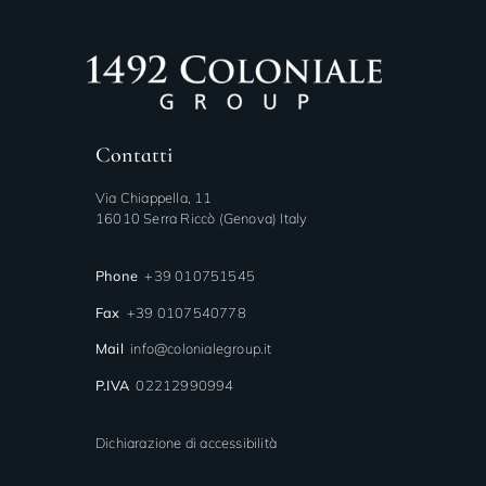
Contatti
Via Chiappella, 11
16010 Serra Riccò (Genova) Italy
Phone
+39 010751545
Fax
+39 0107540778
Mail
info@colonialegroup.it
P.IVA
02212990994
Dichiarazione di accessibilità