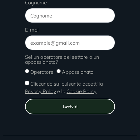
Cognome
E-mail
Sei un operatore del settore o un
appassionato?
Operatore
Appassionato
Cliccando sul pulsante accetti la
Privacy Policy
e la
Cookie Policy
Iscriviti