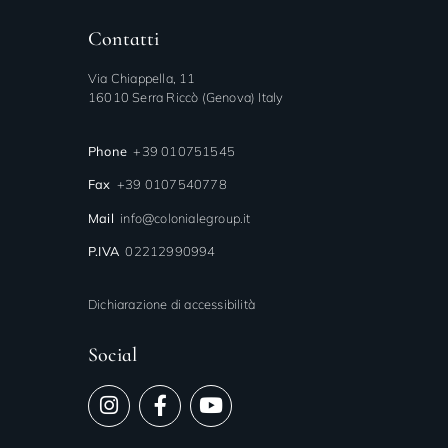
Contatti
Via Chiappella, 11
16010 Serra Riccò (Genova) Italy
Phone
+39 010751545
Fax
+39 0107540778
Mail
info@colonialegroup.it
P.IVA
02212990994
Dichiarazione di accessibilità
Social