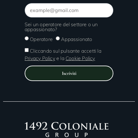
Sei un operatore del settore o un
appassionato?
Operatore
Appassionato
Cliccando sul pulsante accetti la
Privacy Policy
e la
Cookie Policy
Iscriviti