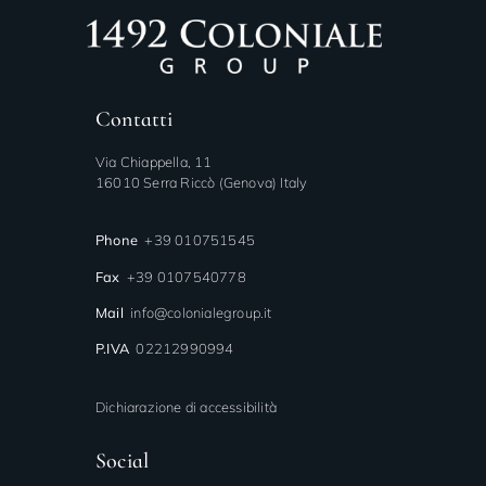
Contatti
Via Chiappella, 11
16010 Serra Riccò (Genova) Italy
Phone
+39 010751545
Fax
+39 0107540778
Mail
info@colonialegroup.it
P.IVA
02212990994
Dichiarazione di accessibilità
Social