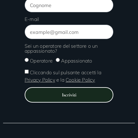
E-mail
Sei un operatore del settore o un
appassionato?
Operatore
Appassionato
Cliccando sul pulsante accetti la
Privacy Policy
e la
Cookie Policy
Iscriviti