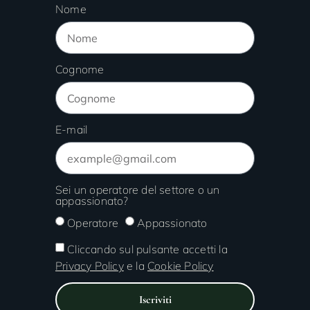
Nome
Cognome
E-mail
Sei un operatore del settore o un
appassionato?
Operatore
Appassionato
Cliccando sul pulsante accetti la
Privacy Policy
e la
Cookie Policy
Iscriviti