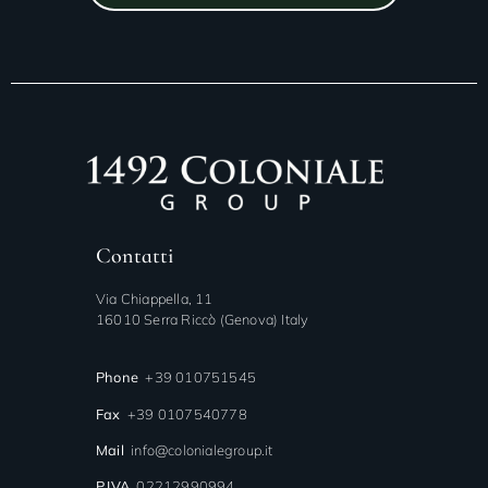
Contatti
Via Chiappella, 11
16010 Serra Riccò (Genova) Italy
Phone
+39 010751545
Fax
+39 0107540778
Mail
info@colonialegroup.it
P.IVA
02212990994