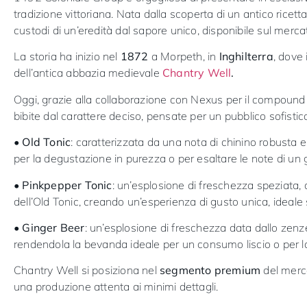
tradizione vittoriana. Nata dalla scoperta di un antico ricett
custodi di un’eredità dal sapore unico, disponibile sul mercat
La storia ha inizio nel
1872
a Morpeth, in
Inghilterra
, dove 
dell’antica abbazia medievale
Chantry Well
.
Oggi, grazie alla collaborazione con Nexus per il compound e
bibite dal carattere deciso, pensate per un pubblico sofisti
•
Old Tonic
: caratterizzata da una nota di chinino robusta 
per la degustazione in purezza o per esaltare le note di un
•
Pinkpepper Tonic
:
un’esplosione di freschezza speziata, 
dell’Old Tonic, creando un’esperienza di gusto unica, ideale 
•
Ginger Beer
: u
n’esplosione di freschezza data dallo zenze
rendendola la bevanda ideale per un consumo liscio o per la
Chantry Well si posiziona nel
segmento premium
del merca
una produzione attenta ai minimi dettagli.