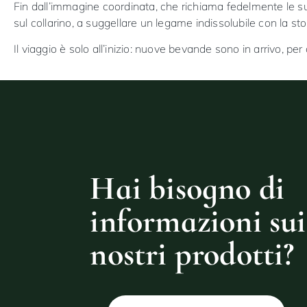
Fin dall’immagine coordinata, che richiama fedelmente le sue
sul collarino, a suggellare un legame indissolubile con la stor
Il viaggio è solo all’inizio: nuove bevande sono in arrivo, pe
Hai bisogno di
informazioni sui
nostri prodotti?