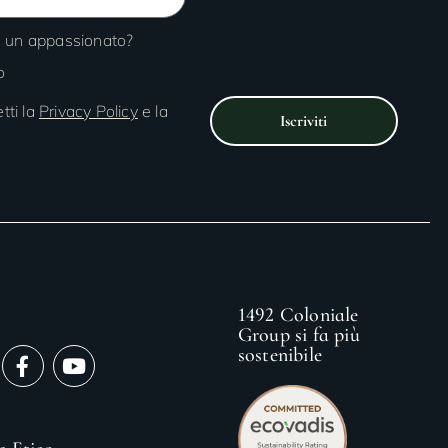
 o un appassionato?
o
tti la
Privacy Policy
e la
Iscriviti
1492 Coloniale
Group si fa più
sostenibile