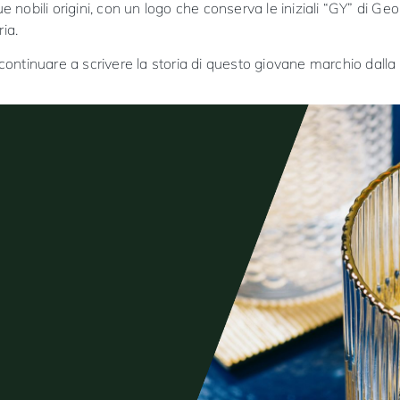
 nobili origini, con un logo che conserva le iniziali “GY” di G
ia.
r continuare a scrivere la storia di questo giovane marchio dalla 