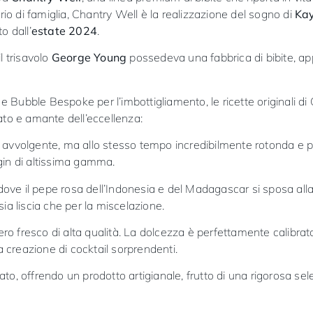
ario di famiglia, Chantry Well è la realizzazione del sogno di
Kay
o dall’
estate 2024
.
il trisavolo
George Young
possedeva una fabbrica di bibite, app
 Bubble Bespoke per l’imbottigliamento, le ricette originali di
cato e amante dell’eccellenza:
e avvolgente, ma allo stesso tempo incredibilmente rotonda e pe
 gin di altissima gamma.
dove il pepe rosa dell’Indonesia e del Madagascar si sposa all
sia liscia che per la miscelazione.
ro fresco di alta qualità. La dolcezza è perfettamente calibrat
 creazione di cocktail sorprendenti.
to, offrendo un prodotto artigianale, frutto di una rigorosa sel