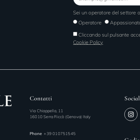
Sei un operatore del settore
Operatore
Appassionat
Cliccando sul pulsante acce
Cookie Policy
Contatti
Social
Via Chiappella, 11
16010 Serra Riccò (Genova) Italy
Phone
+39 010751545