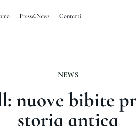
iamo
Press&News
Contatti
NEWS
l: nuove bibite p
storia antica