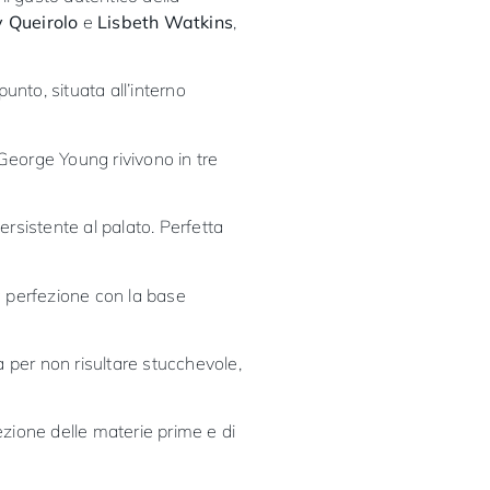
 Queirolo
e
Lisbeth Watkins
,
unto, situata all’interno
 George Young rivivono in tre
rsistente al palato. Perfetta
a perfezione con la base
a per non risultare stucchevole,
ezione delle materie prime e di