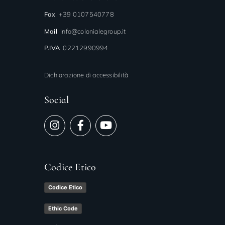
Fax
+39 0107540778
Mail
info@colonialegroup.it
P.IVA
02212990994
Dichiarazione di accessibilità
Social
Codice Etico
Codice Etico
Ethic Code