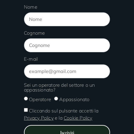
Nome
Cognome
E-mail
Sei un operatore del settore o un
appassionato?
Operatore
Appassionato
Cliccando sul pulsante accetti la
Privacy Policy
e la
Cookie Policy
Iscriviti