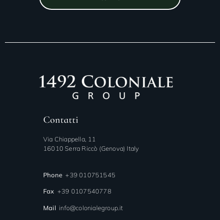
Contatti
Via Chiappella, 11
16010 Serra Riccò (Genova) Italy
Phone
+39 010751545
Fax
+39 0107540778
Mail
info@colonialegroup.it