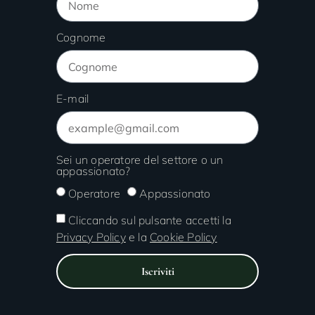
Cognome
E-mail
Sei un operatore del settore o un
appassionato?
Operatore
Appassionato
Cliccando sul pulsante accetti la
Privacy Policy
e la
Cookie Policy
Iscriviti