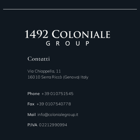
Contatti
Via Chiappella, 11
16010 Serra Riccò (Genova) Italy
Phone
+39 010751545
Fax
+39 0107540778
Mail
info@colonialegroup.it
P.IVA
02212990994