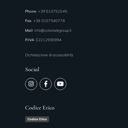
Phone
+39 010751545
Fax
+39 0107540778
Mail
info@colonialegroup.it
P.IVA
02212990994
Dichiarazione di accessibilità
Social
Codice Etico
Codice Etico